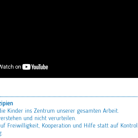
zipien
 die Kinder ins Zentrum unserer gesamten Arbeit.
erstehen und nicht verurteilen.
f Freiwilligkeit, Kooperation und Hilfe statt auf Kontrol
g.