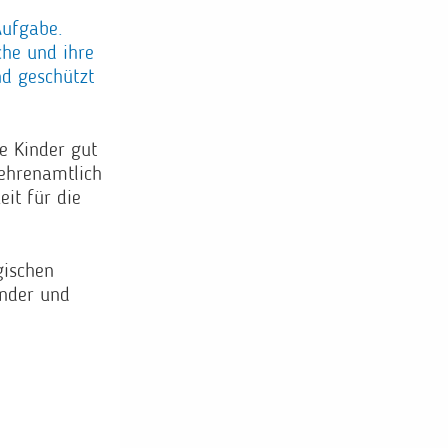
Aufgabe.
che und ihre
nd geschützt
e Kinder gut
 ehrenamtlich
eit für die
gischen
inder und