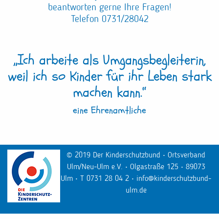
beantworten gerne Ihre Fragen!
Telefon 0731/28042
„Ich arbeite als Umgangsbegleiterin,
weil ich so Kinder für ihr Leben stark
machen kann.“
eine Ehrenamtliche
© 2019 Der Kinderschutzbund • Ortsverband
Ulm/Neu-Ulm e.V. • Olgastraße 125 • 89073
Ulm • T 0731 28 04 2 •
info@kinderschutzbund-
ulm.de