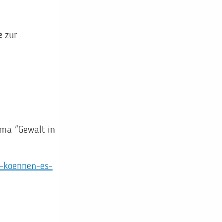
e
zur
ema "Gewalt in
e-koennen-es-