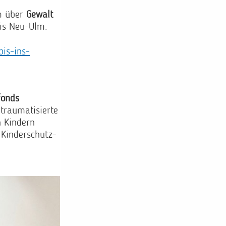
lm über
Gewalt
eis Neu-Ulm.
bis-ins-
fonds
traumatisierte
n Kindern
 Kinderschutz-