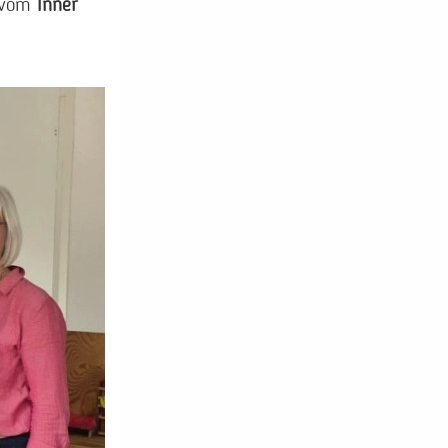
n vom
Inner